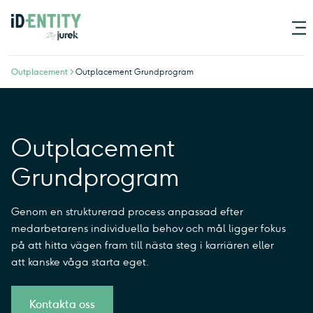
Outplacement >
Outplacement Grundprogram
Öppna utbildningar
Kompetensutveckling
Outplacement
Grundprogram
Outplacement
Genom en strukturerad process anpassad efter
Inspiration & event
medarbetarens individuella behov och mål ligger fokus
på att hitta vägen fram till nästa steg i karriären eller
att kanske våga starta eget.
Om oss
Kontakta oss