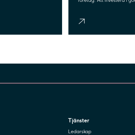
företag. Att investera i g
 en självklar spelare i
arbetsmiljö är att invester
rbete mot ett hållbart
ökad trivsel, delaktighet 
liv.
engagemang.
Tjänster
Ledarskap