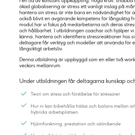
I en tid av konstant uppkoppling, höga krav, snabba
ökad globalisering är stress ett vanligt inslag på må
hantera sin stress är inte bara en nödvändighet för a
också blivit en avgörande kompetens för långsiktig 
modul har vi fokus på medarbetarna och deras stress
och hållbarhet.
I utbildningen coachar och hjälper vi
känna, hantera och identifiera stressreaktioner hos si
deltagare får verktyg och modeller att använda för e
långsiktigt arbetsliv.
Denna utbildning är uppbyggd som en eller två wo
veckors mellanrum.
Under utbildningen får deltagarna kunskap oc
Teori om stress och förståelse för stressorer
Hur ni kan bibehålla hälsa och balans mellan ar
hybrida arbetsplatsen
Hjärnforskning, prestation och välmående