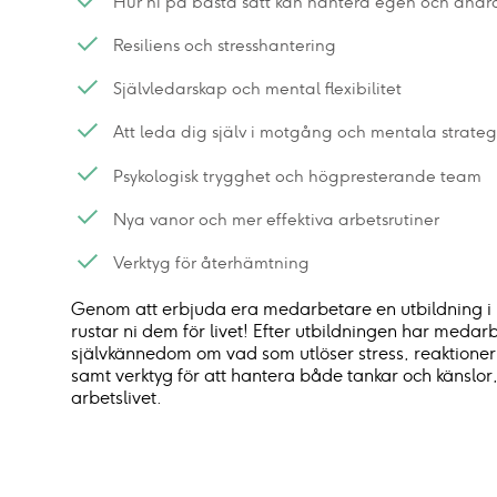
Hur ni på bästa sätt kan hantera egen och andra
Resiliens och stresshantering
Självledarskap och mental flexibilitet
Att leda dig själv i motgång och mentala strateg
Psykologisk trygghet och högpresterande team
Nya vanor och mer effektiva arbetsrutiner
Verktyg för återhämtning
Genom att erbjuda era medarbetare en utbildning i h
rustar ni dem för livet! Efter utbildningen har meda
självkännedom om vad som utlöser stress, reaktione
samt verktyg för att hantera både tankar och känslor,
arbetslivet.